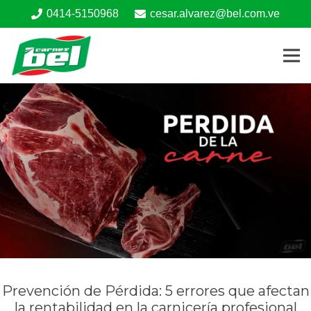
0414-5150968
cesar.alvarez@bel.com.ve
Prevención de Pérdida : 5 errores que afectan
la rentabilidad en la carnicería profesional